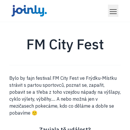
FM City Fest
Bylo by fajn festival FM City Fest ve Frýdku-Místku
strávit s partou sportovců, poznat se, zapařit,
pobavit se a třeba z toho vzejdou nápady na výšlapy,
cyklo výlety, výběhy..... A nebo možná jen v
mezičasech pokecáme, kdo co děláme a dobře se
pobavíme 🙂
Zaujala tě událost?