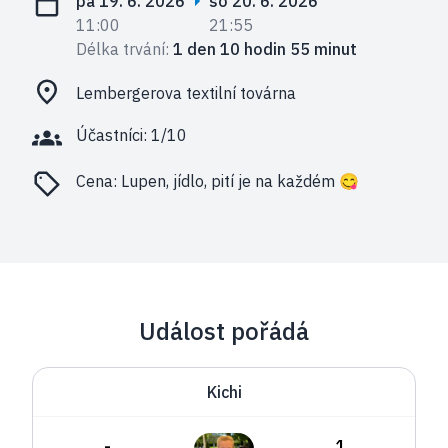
pá 19. 6. 2026
so 20. 6. 2026
11:00
21:55
Délka trvání:
1 den 10 hodin 55 minut
Lembergerova textilní továrna
Účastníci: 1/10
Cena:
Lupen, jídlo, pití je na každém 😋
Událost pořádá
Kichi
-
1