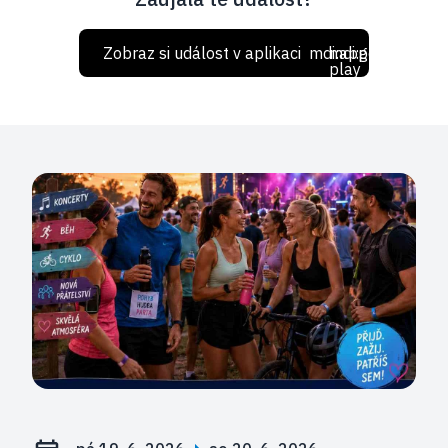
Zobraz si událost v aplikaci
mdi:apple
mdi:google-
play