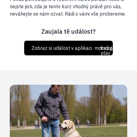
nejste jisti, zda je tento kurz vhodný právě pro vás,
neváhejte se nám ozvat. Rádi s vámi vše probereme.
Zaujala tě událost?
Zobraz si událost v aplikaci
mdi:apple
mdi:google-
play