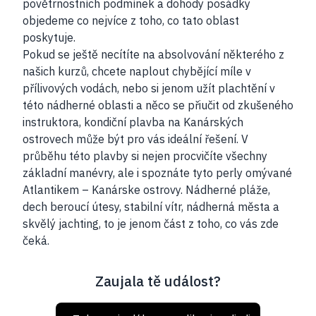
povětrnostních podmínek a dohody posádky
objedeme co nejvíce z toho, co tato oblast
poskytuje.
Pokud se ještě necítíte na absolvování některého z
našich kurzů, chcete naplout chybějící míle v
přílivových vodách, nebo si jenom užít plachtění v
této nádherné oblasti a něco se přiučit od zkušeného
instruktora, kondiční plavba na Kanárských
ostrovech může být pro vás ideální řešení. V
průběhu této plavby si nejen procvičíte všechny
základní manévry, ale i spoznáte tyto perly omývané
Atlantikem – Kanárske ostrovy. Nádherné pláže,
dech beroucí útesy, stabilní vítr, nádherná města a
skvělý jachting, to je jenom část z toho, co vás zde
čeká.
Zaujala tě událost?