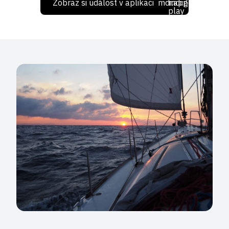
Zobraz si událost v aplikaci
mdi:apple
mdi:google-
play