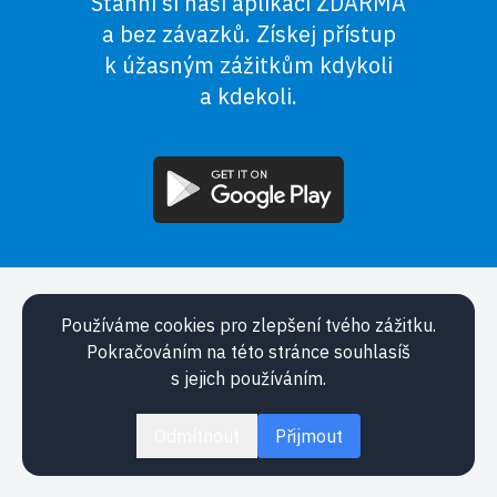
Stáhni si naši aplikaci ZDARMA
a bez závazků. Získej přístup
k úžasným zážitkům kdykoli
a kdekoli.
Appka
Používáme cookies pro zlepšení tvého zážitku.
Události
Pokračováním na této stránce souhlasíš
O nás
s jejich používáním.
Právní informace
Pro firmy
Odmítnout
Přijmout
Kontakt