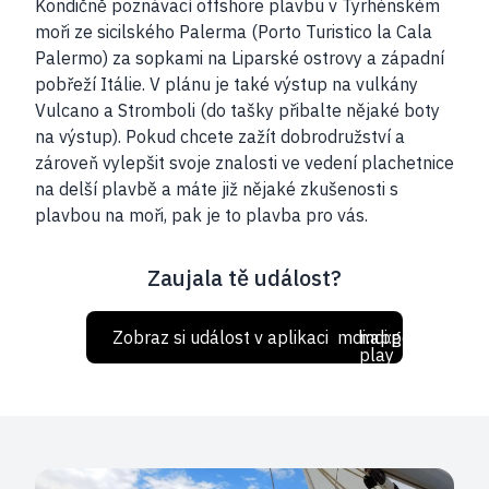
Kondičně poznávací offshore plavbu v Tyrhénském
moři ze sicilského Palerma (Porto Turistico la Cala
Palermo) za sopkami na Liparské ostrovy a západní
pobřeží Itálie. V plánu je také výstup na vulkány
Vulcano a Stromboli (do tašky přibalte nějaké boty
na výstup). Pokud chcete zažít dobrodružství a
zároveň vylepšit svoje znalosti ve vedení plachetnice
na delší plavbě a máte již nějaké zkušenosti s
plavbou na moři, pak je to plavba pro vás.
Zaujala tě událost?
Zobraz si událost v aplikaci
mdi:apple
mdi:google-
play