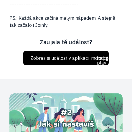
---------------------------------------
P.S.: Každá akce začíná malým nápadem. A stejně
tak začalo i Joinly.
Zaujala tě událost?
Zobraz si událost v aplikaci
mdi:apple
mdi:google-
play