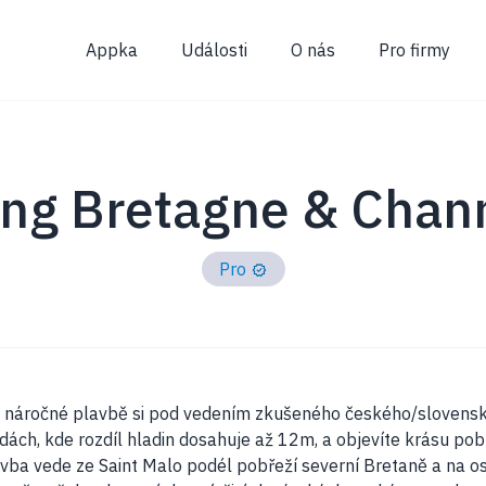
Appka
Události
O nás
Pro firmy
ning Bretagne & Chan
Pro
ě náročné plavbě si pod vedením zkušeného českého/slovensk
dách, kde rozdíl hladin dosahuje až 12m, a objevíte krásu pobře
ba vede ze Saint Malo podél pobřeží severní Bretaně a na os