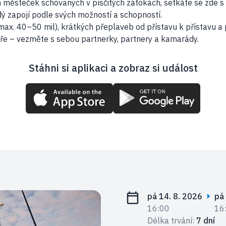
městeček schovaných v písčitých zátokách, setkáte se zde s ne
dý zapojí podle svých možností a schopností.
max. 40–50 mil), krátkých přeplaveb od přístavu k přístavu a
ře – vezměte s sebou partnerky, partnery a kamarády.
Stáhni si aplikaci a zobraz si událost
pá 14. 8. 2026
pá
16:00
16
Délka trvání:
7 dní