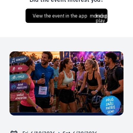
View the event in the app
mdi:apple
mdi:google-
play