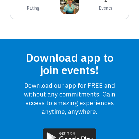
Rating
Events
Download app to
join events!
Download our app for FREE and
without any commitments. Gain
access to amazing experiences
anytime, anywhere.