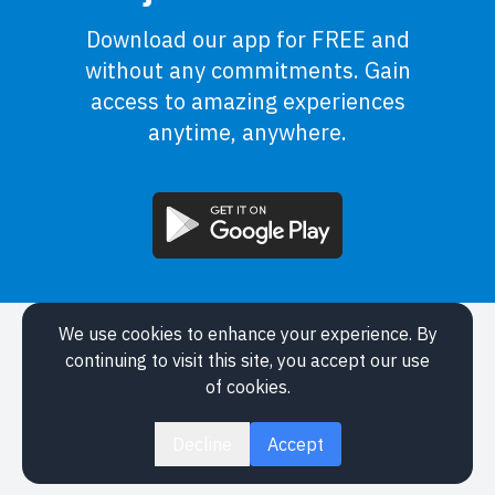
Download our app for FREE and
without any commitments. Gain
access to amazing experiences
anytime, anywhere.
We use cookies to enhance your experience. By
Application
continuing to visit this site, you accept our use
Events
of cookies.
About
Legal
Decline
Accept
Contact