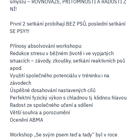
smyslu – ROVNOVÁZE, PŘÍTOMNOSTI A RADOSTI Z
NÍ!
První 2 setkání probíhají BEZ PSŮ, poslední setkání
SE PSY!!!
Přínosy absolvování workshopu:
Redukce stresu v běžném životě i ve vypjatých
situacích – závody, zkoušky, setkání reaktivních psů
apod.
Využití společného potenciálu v tréninku i na
závodech
Úspěšné dosahování nastavených cílů
Perfektní fyzický výkon s chladnou tj. klidnou hlavou
Radost ze společného učení a sdílení
Větší souhra a porozumění
Ocenění ABMA
Workshop „Se svým psem teď a tady“ byl v roce