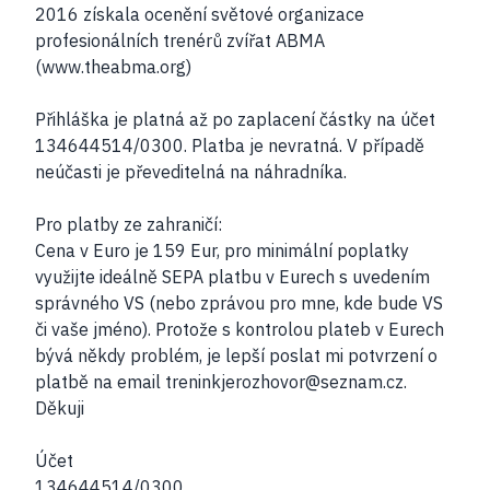
2016 získala ocenění světové organizace
profesionálních trenérů zvířat ABMA
(www.theabma.org)
Přihláška je platná až po zaplacení částky na účet
134644514/0300. Platba je nevratná. V případě
neúčasti je převeditelná na náhradníka.
Pro platby ze zahraničí:
Cena v Euro je 159 Eur, pro minimální poplatky
využijte ideálně SEPA platbu v Eurech s uvedením
správného VS (nebo zprávou pro mne, kde bude VS
či vaše jméno). Protože s kontrolou plateb v Eurech
bývá někdy problém, je lepší poslat mi potvrzení o
platbě na email
treninkjerozhovor@seznam.cz
.
Děkuji
Účet
134644514/0300