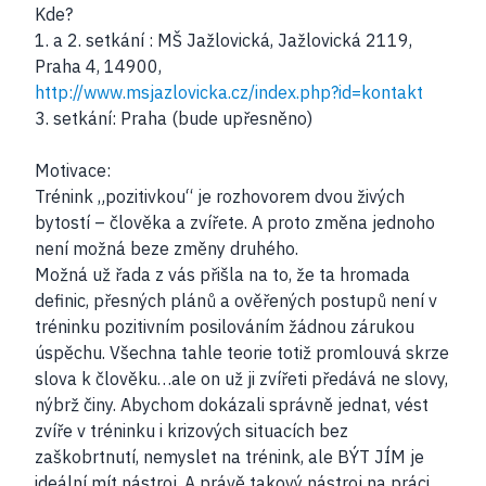
Kde?
1. a 2. setkání : MŠ Jažlovická, Jažlovická 2119,
Praha 4, 14900,
http://www.msjazlovicka.cz/index.php?id=kontakt
3. setkání: Praha (bude upřesněno)
Motivace:
Trénink „pozitivkou“ je rozhovorem dvou živých
bytostí – člověka a zvířete. A proto změna jednoho
není možná beze změny druhého.
Možná už řada z vás přišla na to, že ta hromada
definic, přesných plánů a ověřených postupů není v
tréninku pozitivním posilováním žádnou zárukou
úspěchu. Všechna tahle teorie totiž promlouvá skrze
slova k člověku…ale on už ji zvířeti předává ne slovy,
nýbrž činy. Abychom dokázali správně jednat, vést
zvíře v tréninku i krizových situacích bez
zaškobrtnutí, nemyslet na trénink, ale BÝT JÍM je
ideální mít nástroj. A právě takový nástroj na práci