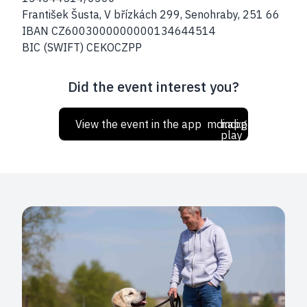
František Šusta, V břízkách 299, Senohraby, 251 66
IBAN CZ6003000000000134644514
BIC (SWIFT) CEKOCZPP
Did the event interest you?
View the event in the app
mdi:apple
mdi:google-
play