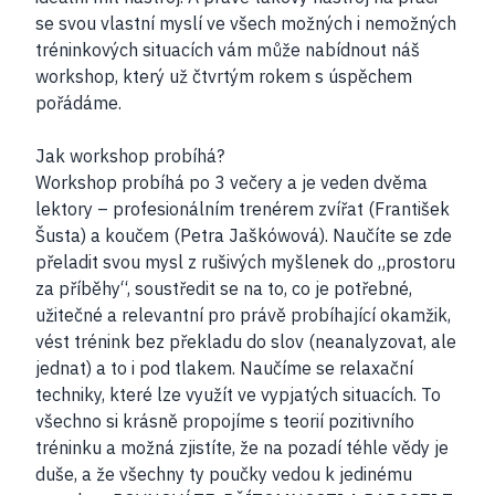
se svou vlastní myslí ve všech možných i nemožných
tréninkových situacích vám může nabídnout náš
workshop, který už čtvrtým rokem s úspěchem
pořádáme.
Jak workshop probíhá?
Workshop probíhá po 3 večery a je veden dvěma
lektory – profesionálním trenérem zvířat (František
Šusta) a koučem (Petra Jaškówová). Naučíte se zde
přeladit svou mysl z rušivých myšlenek do „prostoru
za příběhy“, soustředit se na to, co je potřebné,
užitečné a relevantní pro právě probíhající okamžik,
vést trénink bez překladu do slov (neanalyzovat, ale
jednat) a to i pod tlakem. Naučíme se relaxační
techniky, které lze využít ve vypjatých situacích. To
všechno si krásně propojíme s teorií pozitivního
tréninku a možná zjistíte, že na pozadí téhle vědy je
duše, a že všechny ty poučky vedou k jedinému