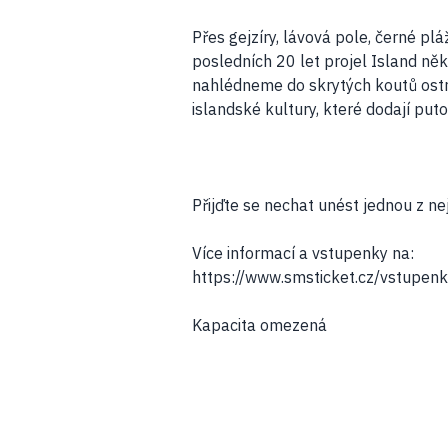
Přes gejzíry, lávová pole, černé p
posledních 20 let projel Island něk
nahlédneme do skrytých koutů ostro
islandské kultury, které dodají puto
Přijďte se nechat unést jednou z nej
Více informací a vstupenky na:
https://www.smsticket.cz/vstupen
Kapacita omezená