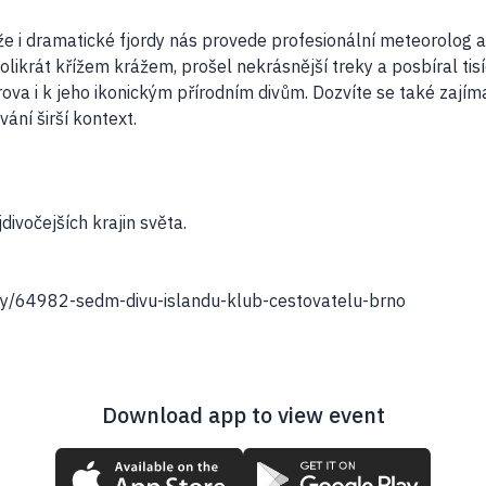
láže i dramatické fjordy nás provede profesionální meteorolog
olikrát křížem krážem, prošel nekrásnější treky a posbíral tisí
va i k jeho ikonickým přírodním divům. Dozvíte se také zajíma
vání širší kontext.
divočejších krajin světa.
ky/64982-sedm-divu-islandu-klub-cestovatelu-brno
Download app to view event