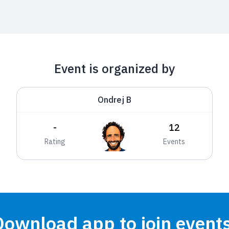
Event is organized by
Ondrej B
-
12
Rating
Events
Download app to join events