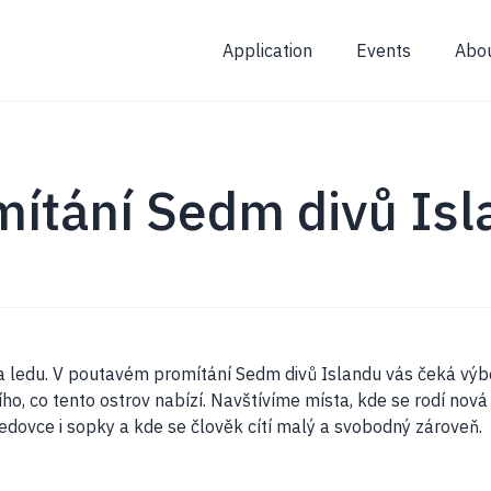
Application
Events
Abo
mítání Sedm divů Isl
a ledu. V poutavém promítání Sedm divů Islandu vás čeká výbě
ího, co tento ostrov nabízí. Navštívíme místa, kde se rodí nov
 ledovce i sopky a kde se člověk cítí malý a svobodný zároveň.