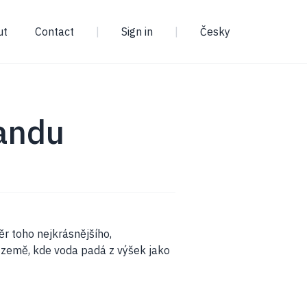
ut
Contact
|
Sign in
|
Česky
andu
r toho nejkrásnějšího,
á země, kde voda padá z výšek jako