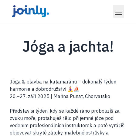
Jóga a jachta!
Jóga & plavba na katamaránu – dokonalý týden
harmonie a dobrodružství 🧘‍♀️⛵
20.–27. září 2025 | Marina Punat, Chorvatsko
Představ si týden, kdy se každé ráno probouzíš za
zvuku moře, protahuješ tělo při jemné józe pod
vedením profesionálních instruktorek a poté vyrážíš
objevovat skryté zátoky, malebné ostrůvky a