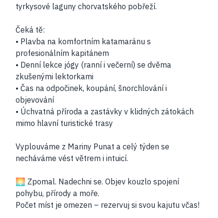
tyrkysové laguny chorvatského pobřeží.
Čeká tě:
• Plavba na komfortním katamaránu s
profesionálním kapitánem
• Denní lekce jógy (ranní i večerní) se dvěma
zkušenými lektorkami
• Čas na odpočinek, koupání, šnorchlování i
objevování
• Úchvatná příroda a zastávky v klidných zátokách
mimo hlavní turistické trasy
Vyplouváme z Mariny Punat a celý týden se
necháváme vést větrem i intuicí.
🌅 Zpomal. Nadechni se. Objev kouzlo spojení
pohybu, přírody a moře.
Počet míst je omezen – rezervuj si svou kajutu včas!