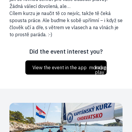
Žádná válecí dovolená, ale…
Cílem kurzu je naučit tě co nejvíc, takže tě čeká
spousta práce. Ale buďme k sobě upřímní – i když se
člověk učí a dře, s větrem ve vlasech a na vlnách je
to prostě paráda. :-)
Did the event interest you?
View the event in the app
mdi:apple
mdi:google-
play