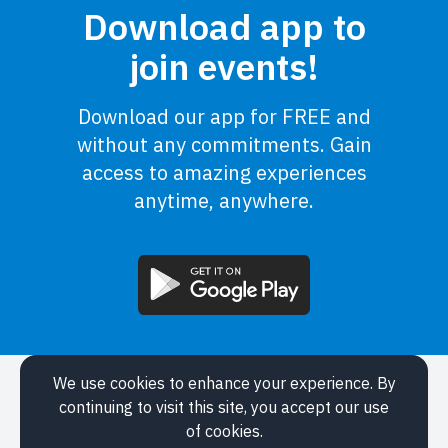
Download app to
join events!
Download our app for FREE and
without any commitments. Gain
access to amazing experiences
anytime, anywhere.
We use cookies to enhance your experience. By
Application
continuing to visit this site, you accept our use
Events
of cookies.
About