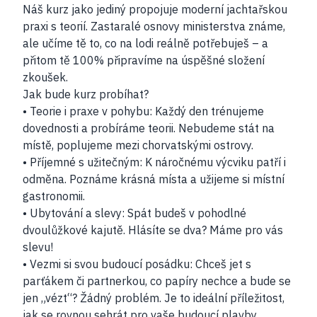
Náš kurz jako jediný propojuje moderní jachtařskou
praxi s teorií. Zastaralé osnovy ministerstva známe,
ale učíme tě to, co na lodi reálně potřebuješ – a
přitom tě 100% připravíme na úspěšné složení
zkoušek.
Jak bude kurz probíhat?
• Teorie i praxe v pohybu: Každý den trénujeme
dovednosti a probíráme teorii. Nebudeme stát na
místě, poplujeme mezi chorvatskými ostrovy.
• Příjemné s užitečným: K náročnému výcviku patří i
odměna. Poznáme krásná místa a užijeme si místní
gastronomii.
• Ubytování a slevy: Spát budeš v pohodlné
dvoulůžkové kajutě. Hlásíte se dva? Máme pro vás
slevu!
• Vezmi si svou budoucí posádku: Chceš jet s
parťákem či partnerkou, co papíry nechce a bude se
jen „vézt“? Žádný problém. Je to ideální příležitost,
jak se rovnou sehrát pro vaše budoucí plavby.