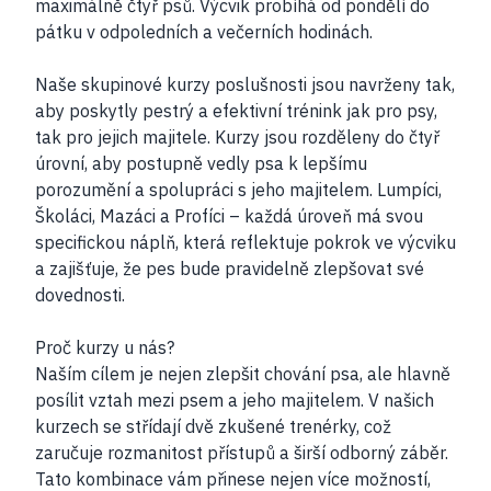
maximálně čtyř psů. Výcvik probíhá od pondělí do
pátku v odpoledních a večerních hodinách.
Naše skupinové kurzy poslušnosti jsou navrženy tak,
aby poskytly pestrý a efektivní trénink jak pro psy,
tak pro jejich majitele. Kurzy jsou rozděleny do čtyř
úrovní, aby postupně vedly psa k lepšímu
porozumění a spolupráci s jeho majitelem. Lumpíci,
Školáci, Mazáci a Profíci – každá úroveň má svou
specifickou náplň, která reflektuje pokrok ve výcviku
a zajišťuje, že pes bude pravidelně zlepšovat své
dovednosti.
Proč kurzy u nás?
Naším cílem je nejen zlepšit chování psa, ale hlavně
posílit vztah mezi psem a jeho majitelem. V našich
kurzech se střídají dvě zkušené trenérky, což
zaručuje rozmanitost přístupů a širší odborný záběr.
Tato kombinace vám přinese nejen více možností,