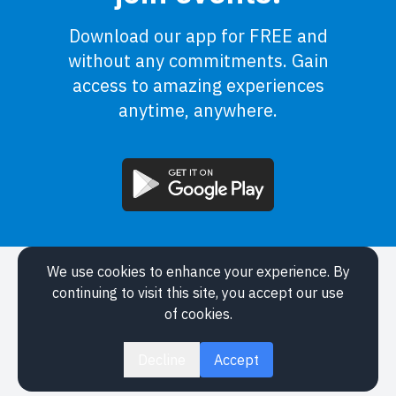
Download our app for FREE and
without any commitments. Gain
access to amazing experiences
anytime, anywhere.
We use cookies to enhance your experience. By
Application
continuing to visit this site, you accept our use
Events
of cookies.
About
Legal
Decline
Accept
Contact