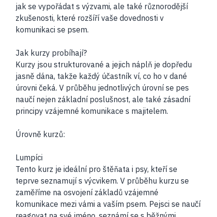
jak se vypořádat s výzvami, ale také různorodější
zkušenosti, které rozšíří vaše dovednosti v
komunikaci se psem.
Jak kurzy probíhají?
Kurzy jsou strukturované a jejich náplň je dopředu
jasně dána, takže každý účastník ví, co ho v dané
úrovni čeká. V průběhu jednotlivých úrovní se pes
naučí nejen základní poslušnost, ale také zásadní
principy vzájemné komunikace s majitelem.
Úrovně kurzů:
Lumpíci
Tento kurz je ideální pro štěňata i psy, kteří se
teprve seznamují s výcvikem. V průběhu kurzu se
zaměříme na osvojení základů vzájemné
komunikace mezi vámi a vaším psem. Pejsci se naučí
reagovat na své jméno, seznámí se s běžnými