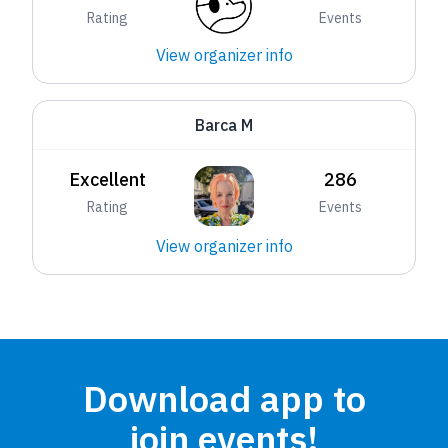
Rating
Events
View organizer info
Barca M
Excellent
286
Rating
Events
View organizer info
Download app to
join events!