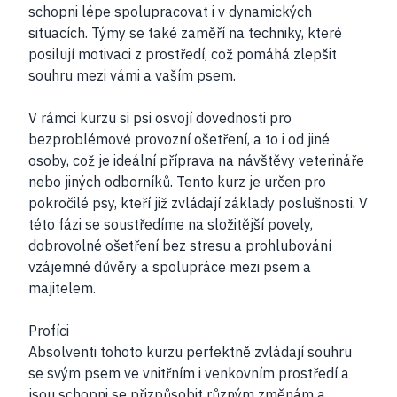
schopni lépe spolupracovat i v dynamických
situacích. Týmy se také zaměří na techniky, které
posilují motivaci z prostředí, což pomáhá zlepšit
souhru mezi vámi a vaším psem.
V rámci kurzu si psi osvojí dovednosti pro
bezproblémové provozní ošetření, a to i od jiné
osoby, což je ideální příprava na návštěvy veterináře
nebo jiných odborníků. Tento kurz je určen pro
pokročilé psy, kteří již zvládají základy poslušnosti. V
této fázi se soustředíme na složitější povely,
dobrovolné ošetření bez stresu a prohlubování
vzájemné důvěry a spolupráce mezi psem a
majitelem.
Profíci
Absolventi tohoto kurzu perfektně zvládají souhru
se svým psem ve vnitřním i venkovním prostředí a
jsou schopni se přizpůsobit různým změnám a