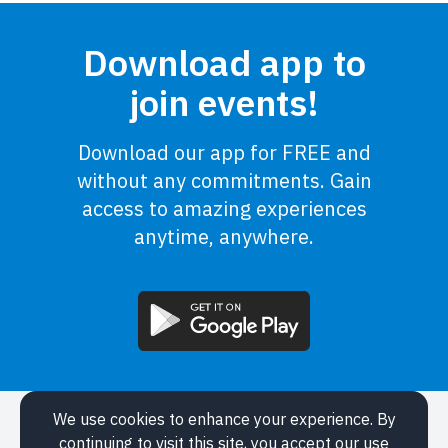
Download app to
join events!
Download our app for FREE and
without any commitments. Gain
access to amazing experiences
anytime, anywhere.
We use cookies to enhance your experience. By
Application
continuing to visit this site, you accept our use