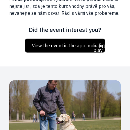
nejste jisti, zda je tento kurz vhodný právě pro vás,
neváhejte se nám ozvat. Rádi s vámi vše probereme.
Did the event interest you?
View the event in the app
mdi:apple
mdi:google-
play