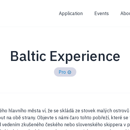
Application
Events
Abo
Baltic Experience
Pro
ého hlavního města ví, že se skládá ze stovek malých ostrov
t na obě strany. Objevte s námi čaro tohto pobřeží, které se 
od vedením zkušeného českého nebo slovenského skippera v pr