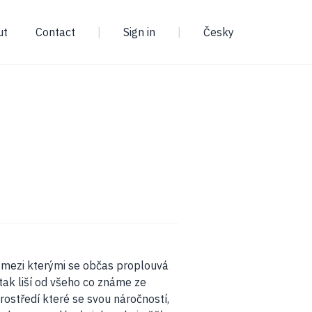
ut
Contact
|
Sign in
|
Česky
ů mezi kterými se občas proplouvá
tak liší od všeho co známe ze
ostředí které se svou náročností,